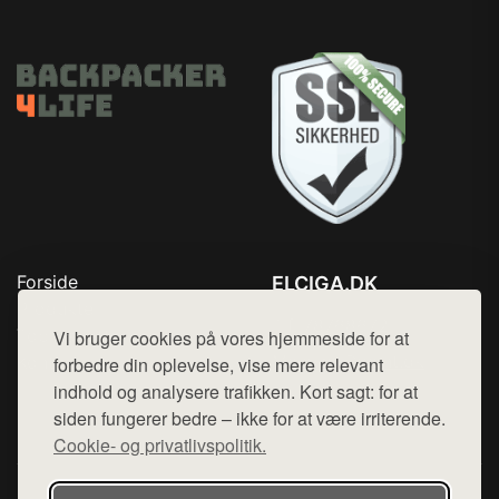
Forside
ELCIGA.DK
Produkter
Tlf. 78768672
Top Rabatter
Vi bruger cookies på vores hjemmeside for at
Mail:
hej@want.dk
Kontakt
forbedre din oplevelse, vise mere relevant
indhold og analysere trafikken. Kort sagt: for at
Cookie- og privatlivspolitik
siden fungerer bedre – ikke for at være irriterende.
Cookie- og privatlivspolitik.