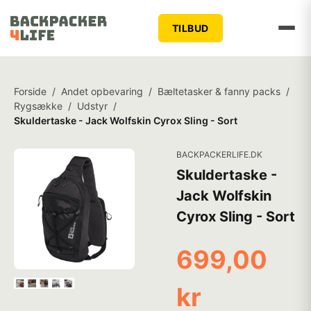
TILBUD
Forside
/
Andet opbevaring
/
Bæltetasker & fanny packs
/
Rygsække
/
Udstyr
/
Skuldertaske - Jack Wolfskin Cyrox Sling - Sort
BACKPACKERLIFE.DK
Skuldertaske -
Jack Wolfskin
Cyrox Sling - Sort
699,00
kr