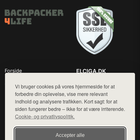
Forside
ELCIGA.DK
Produkter
Tlf. 78768672
Top Rabatter
Vi bruger cookies på vores hjemmeside for at
Mail:
hej@want.dk
Kontakt
forbedre din oplevelse, vise mere relevant
indhold og analysere trafikken. Kort sagt: for at
Cookie- og privatlivspolitik
siden fungerer bedre – ikke for at være irriterende.
Cookie- og privatlivspolitik.
Denne side er en del af want.dk, der udgiver en række
Accepter alle