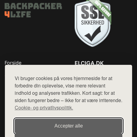
Forside
ELCIGA.DK
Produkter
Tlf. 78768672
Top Rabatter
Vi bruger cookies på vores hjemmeside for at
Mail:
hej@want.dk
Kontakt
forbedre din oplevelse, vise mere relevant
indhold og analysere trafikken. Kort sagt: for at
Cookie- og privatlivspolitik
siden fungerer bedre – ikke for at være irriterende.
Cookie- og privatlivspolitik.
Denne side er en del af want.dk, der udgiver en række
Accepter alle
hjemmesider med præsentation af forskellige produkter fra