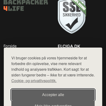
Forside
ELCIGA.DK
Produkter
Tlf. 78768672
Top Rabatter
Vi bruger cookies på vores hjemmeside for at
Mail:
hej@want.dk
Kontakt
forbedre din oplevelse, vise mere relevant
indhold og analysere trafikken. Kort sagt: for at
Cookie- og privatlivspolitik
siden fungerer bedre – ikke for at være irriterende.
Cookie- og privatlivspolitik.
Denne side er en del af want.dk, der udgiver en række
Accepter alle
hjemmesider med præsentation af forskellige produkter fra
diverse webshops. Der sælges ikke varer fra denne side - vi