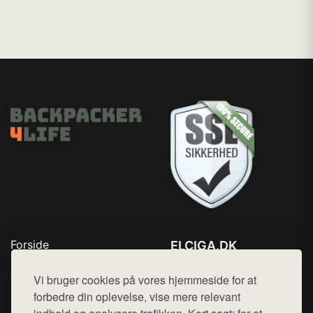
Forside
ELCIGA.DK
Produkter
Tlf. 78768672
Top Rabatter
Vi bruger cookies på vores hjemmeside for at
Mail:
hej@want.dk
Kontakt
forbedre din oplevelse, vise mere relevant