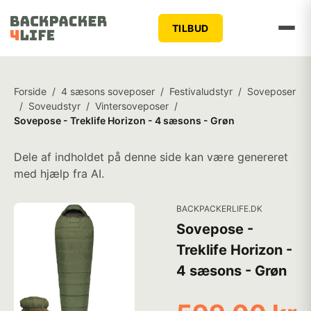
TILBUD
Forside
/
4 sæsons soveposer
/
Festivaludstyr
/
Soveposer
/
Soveudstyr
/
Vintersoveposer
/
Sovepose - Treklife Horizon - 4 sæsons - Grøn
Dele af indholdet på denne side kan være genereret
med hjælp fra AI.
BACKPACKERLIFE.DK
Sovepose -
Treklife Horizon -
4 sæsons - Grøn