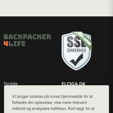
Forside
ELCIGA.DK
Produkter
Tlf. 78768672
Top Rabatter
Vi bruger cookies på vores hjemmeside for at
Mail:
hej@want.dk
Kontakt
forbedre din oplevelse, vise mere relevant
indhold og analysere trafikken. Kort sagt: for at
Cookie- og privatlivspolitik