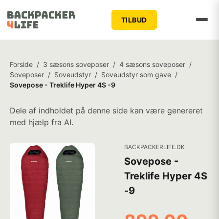
TILBUD
Forside
/
3 sæsons soveposer
/
4 sæsons soveposer
/
Soveposer
/
Soveudstyr
/
Soveudstyr som gave
/
Sovepose - Treklife Hyper 4S -9
Dele af indholdet på denne side kan være genereret
med hjælp fra AI.
BACKPACKERLIFE.DK
Sovepose -
Treklife Hyper 4S
-9