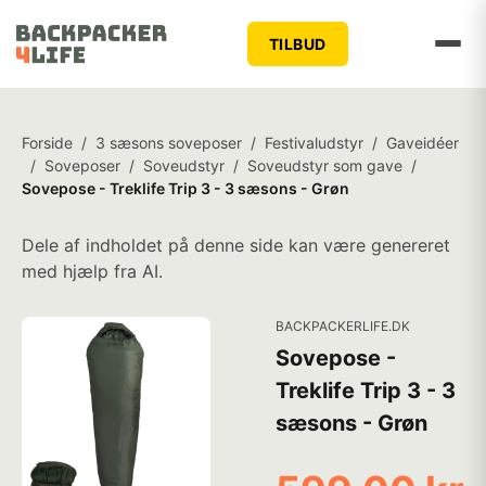
TILBUD
Forside
/
3 sæsons soveposer
/
Festivaludstyr
/
Gaveidéer
/
Soveposer
/
Soveudstyr
/
Soveudstyr som gave
/
Sovepose - Treklife Trip 3 - 3 sæsons - Grøn
Dele af indholdet på denne side kan være genereret
med hjælp fra AI.
BACKPACKERLIFE.DK
Sovepose -
Treklife Trip 3 - 3
sæsons - Grøn