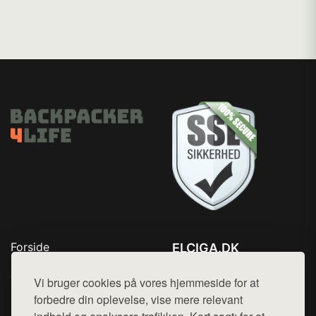
Forside
ELCIGA.DK
Produkter
Tlf. 78768672
Top Rabatter
Vi bruger cookies på vores hjemmeside for at
Mail:
hej@want.dk
Kontakt
forbedre din oplevelse, vise mere relevant