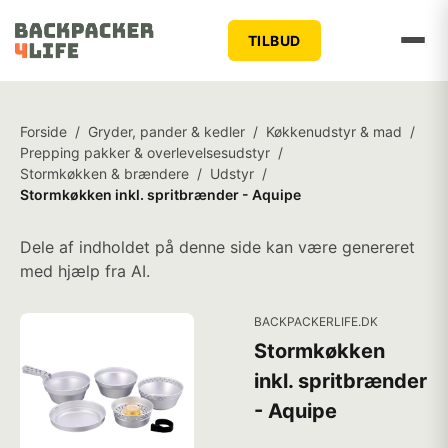
TILBUD
Forside
/
Gryder, pander & kedler
/
Køkkenudstyr & mad
/
Prepping pakker & overlevelsesudstyr
/
Stormkøkken & brændere
/
Udstyr
/
Stormkøkken inkl. spritbrænder - Aquipe
Dele af indholdet på denne side kan være genereret
med hjælp fra AI.
BACKPACKERLIFE.DK
Stormkøkken
inkl. spritbrænder
- Aquipe