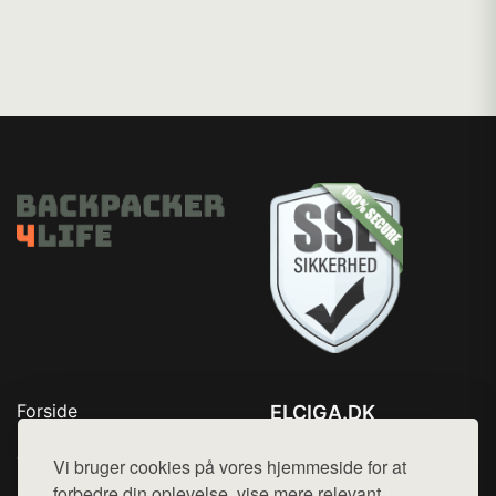
Forside
ELCIGA.DK
Produkter
Tlf. 78768672
Top Rabatter
Vi bruger cookies på vores hjemmeside for at
Mail:
hej@want.dk
Kontakt
forbedre din oplevelse, vise mere relevant