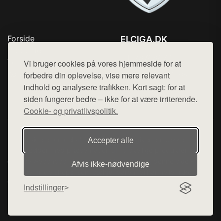
Forside
ELCIGA.DK
Produkter
Tlf. 78768672
Top Rabatter
Vi bruger cookies på vores hjemmeside for at
Mail:
hej@want.dk
Kontakt
forbedre din oplevelse, vise mere relevant
indhold og analysere trafikken. Kort sagt: for at
Cookie- og privatlivspolitik
siden fungerer bedre – ikke for at være irriterende.
Cookie- og privatlivspolitik.
Denne side er en del af want.dk, der udgiver en række
Accepter alle
hjemmesider med præsentation af forskellige produkter fra
diverse webshops. Der sælges ikke varer fra denne side - vi
Afvis ikke‑nødvendige
henviser til de shops, som sælger varen. Vi har heller ikke
varerne på lager.
Indstillinger
© 2026 elciga.dk. Alle rettigheder forbeholdes.