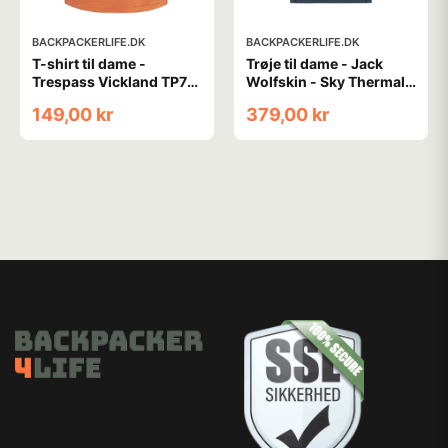
BACKPACKERLIFE.DK
BACKPACKERLIFE.DK
T-shirt til dame -
Trøje til dame - Jack
Trespass Vickland TP75
Wolfskin - Sky Thermal
- Orange (XS tilbage)
LS W - Mørkeblå
149,00 kr
379,00 kr