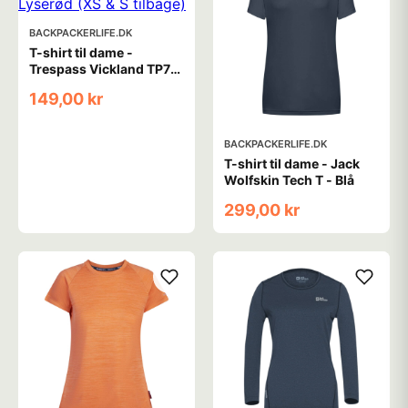
BACKPACKERLIFE.DK
T-shirt til dame -
Trespass Vickland TP75
- Lyserød (XS & S
149,00 kr
tilbage)
BACKPACKERLIFE.DK
T-shirt til dame - Jack
Wolfskin Tech T - Blå
299,00 kr