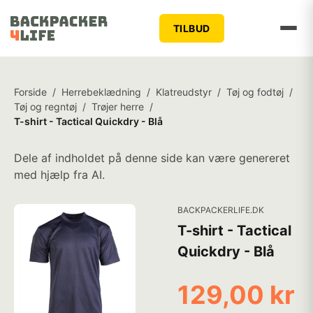
TILBUD
Forside
/
Herrebeklædning
/
Klatreudstyr
/
Tøj og fodtøj
/
Tøj og regntøj
/
Trøjer herre
/
T-shirt - Tactical Quickdry - Blå
Dele af indholdet på denne side kan være genereret
med hjælp fra AI.
BACKPACKERLIFE.DK
T-shirt - Tactical
Quickdry - Blå
129,00 kr