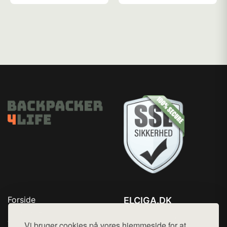
Forside
ELCIGA.DK
Produkter
Tlf. 78768672
Top Rabatter
Vi bruger cookies på vores hjemmeside for at