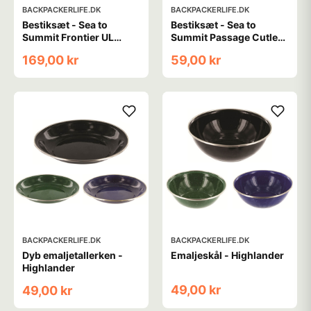
BACKPACKERLIFE.DK
BACKPACKERLIFE.DK
Bestiksæt - Sea to
Bestiksæt - Sea to
Summit Frontier UL
Summit Passage Cutlery
Cutlery Set - HA Alu - 3-
Set - 3-stk
169,00 kr
59,00 kr
stk
BACKPACKERLIFE.DK
BACKPACKERLIFE.DK
Dyb emaljetallerken -
Emaljeskål - Highlander
Highlander
49,00 kr
49,00 kr