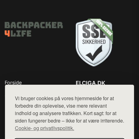
Forside
ELCIGA.DK
Produkter
Tlf. 78768672
Top Rabatter
Vi bruger cookies på vores hjemmeside for at
Mail:
hej@want.dk
Kontakt
forbedre din oplevelse, vise mere relevant
indhold og analysere trafikken. Kort sagt: for at
Cookie- og privatlivspolitik
siden fungerer bedre – ikke for at være irriterende.
Cookie- og privatlivspolitik.