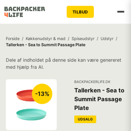
TILBUD
Forside
/
Køkkenudstyr & mad
/
Spiseudstyr
/
Udstyr
/
Tallerken - Sea to Summit Passage Plate
Dele af indholdet på denne side kan være genereret
med hjælp fra AI.
BACKPACKERLIFE.DK
Tallerken - Sea to
-13%
Summit Passage
Plate
UDSALG