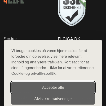
Forside
ELCIGA.DK
Produkter
Tlf. 78768672
Top Rabatter
Vi bruger cookies på vores hjemmeside for at
Mail:
hej@want.dk
Kontakt
forbedre din oplevelse, vise mere relevant
indhold og analysere trafikken. Kort sagt: for at
Cookie- og privatlivspolitik
siden fungerer bedre – ikke for at være irriterende.
Cookie- og privatlivspolitik.
Denne side er en del af want.dk, der udgiver en række
Accepter alle
hjemmesider med præsentation af forskellige produkter fra
diverse webshops. Der sælges ikke varer fra denne side - vi
Afvis ikke‑nødvendige
henviser til de shops, som sælger varen. Vi har heller ikke