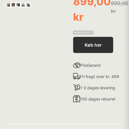
899,00
999,00
kr
kr
Køb her
PrisGaranti
Fri fragt over kr. 499
1-2 dages levering
100 dages returret