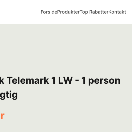
Forside
Produkter
Top Rabatter
Kontakt
sk Telemark 1 LW - 1 person
ægtig
r