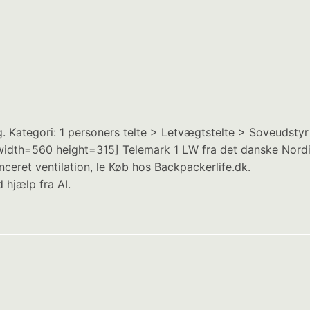
g. Kategori: 1 personers telte > Letvægtstelte > Soveudstyr
th=560 height=315] Telemark 1 LW fra det danske Nordisk 
ceret ventilation, le Køb hos Backpackerlife.dk.
 hjælp fra AI.