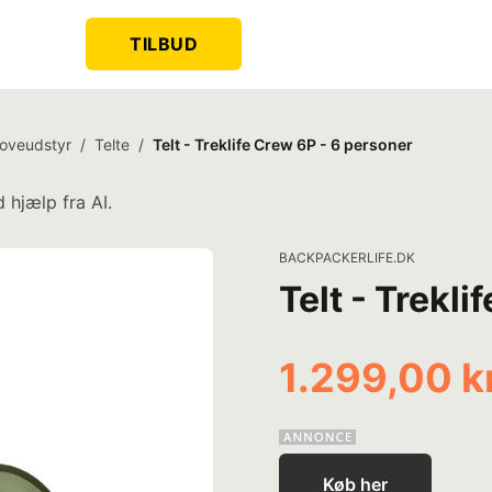
TILBUD
oveudstyr
/
Telte
/
Telt - Treklife Crew 6P - 6 personer
 hjælp fra AI.
BACKPACKERLIFE.DK
Telt - Trekl
1.299,00 k
Køb her