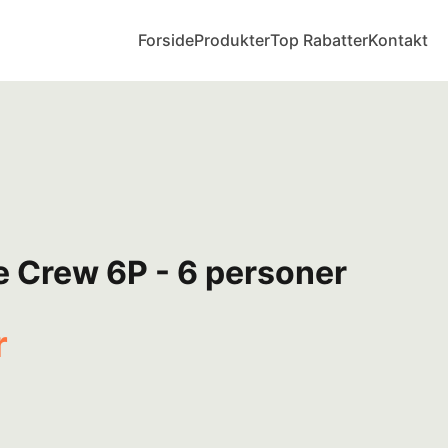
Forside
Produkter
Top Rabatter
Kontakt
ife Crew 6P - 6 personer
r