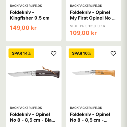
BACKPACKERLIFE.DK
BACKPACKERLIFE.DK
Foldekniv -
Foldekniv - Opinel
Kingfisher 9,5 cm
My First Opinel No 7
- Rød
VEJL. PRIS 139,00 KR
149,00 kr
109,00 kr
SPAR 14%
SPAR 16%
BACKPACKERLIFE.DK
BACKPACKERLIFE.DK
Foldekniv - Opinel
Foldekniv - Opinel
No 8 - 8,5 cm - Black
No 8 - 8,5 cm -
Brown - Rustfrit stål
Carbon Steel - Bøg