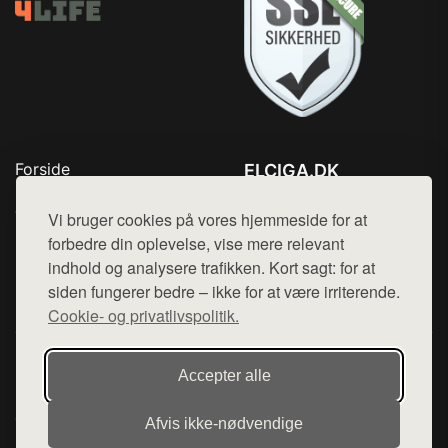
Forside
ELCIGA.DK
Produkter
Tlf. 78768672
Top Rabatter
Vi bruger cookies på vores hjemmeside for at
Mail:
hej@want.dk
Kontakt
forbedre din oplevelse, vise mere relevant
indhold og analysere trafikken. Kort sagt: for at
Cookie- og privatlivspolitik
siden fungerer bedre – ikke for at være irriterende.
Cookie- og privatlivspolitik.
Denne side er en del af want.dk, der udgiver en række
Accepter alle
hjemmesider med præsentation af forskellige produkter fra
diverse webshops. Der sælges ikke varer fra denne side - vi
Afvis ikke‑nødvendige
henviser til de shops, som sælger varen. Vi har heller ikke