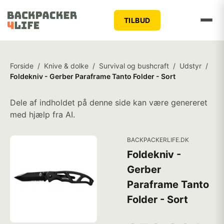
TILBUD
Forside
/
Knive & dolke
/
Survival og bushcraft
/
Udstyr
/
Foldekniv - Gerber Paraframe Tanto Folder - Sort
Dele af indholdet på denne side kan være genereret
med hjælp fra AI.
BACKPACKERLIFE.DK
Foldekniv -
Gerber
Paraframe Tanto
Folder - Sort