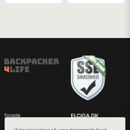
Forside
ELCIGA.DK
Produkter
Tlf. 78768672
Top Rabatter
Vi bruger cookies på vores hjemmeside for at