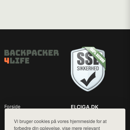
Forside
ELCIGA.DK
Produkter
Tlf. 78768672
Top Rabatter
Vi bruger cookies på vores hjemmeside for at
Mail:
hej@want.dk
Kontakt
forbedre din oplevelse, vise mere relevant