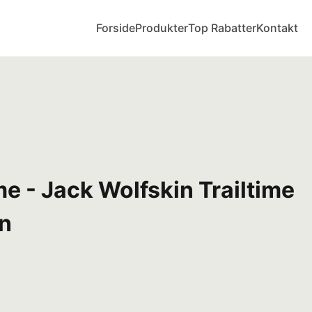
Forside
Produkter
Top Rabatter
Kontakt
me - Jack Wolfskin Trailtime
øn