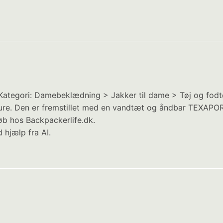
 Kategori: Damebeklædning > Jakker til dame > Tøj og fodtøj
keture. Den er fremstillet med en vandtæt og åndbar TEX
Køb hos Backpackerlife.dk.
 hjælp fra AI.