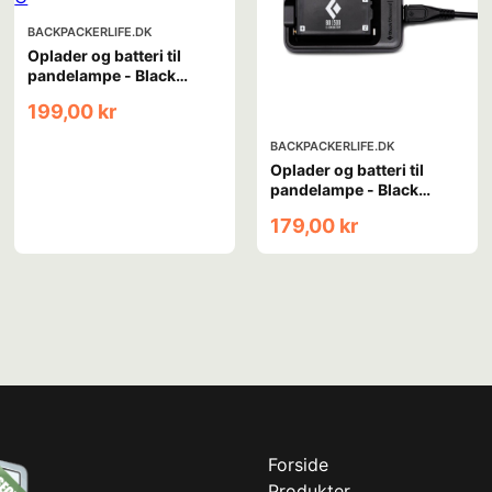
BACKPACKERLIFE.DK
Oplader og batteri til
pandelampe - Black
Diamond BD 1500 - USB-
199,00 kr
C
BACKPACKERLIFE.DK
Oplader og batteri til
pandelampe - Black
Diamond BD 1500 battery
179,00 kr
& charger
Forside
Produkter