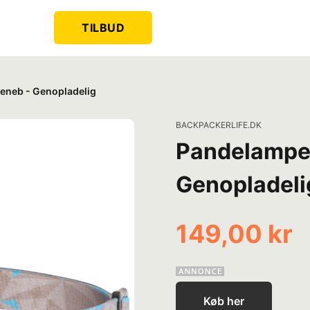
TILBUD
eneb - Genopladelig
BACKPACKERLIFE.DK
Pandelampe 
Genopladeli
149,00 kr
Køb her