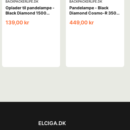
BACKPACKERLIFE.DK
BACKPACKERLIFE.DK
Oplader til pandelampe -
Pandelampe - Black
Black Diamond 1500
Diamond Cosmo-R 350
charger
lumen - Genopladelig
139,00 kr
449,00 kr
ELCIGA.DK