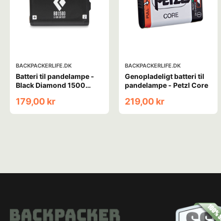
BACKPACKERLIFE.DK
BACKPACKERLIFE.DK
Batteri til pandelampe -
Genopladeligt batteri til
Black Diamond 1500
pandelampe - Petzl Core
battery
179,00 kr
219,00 kr