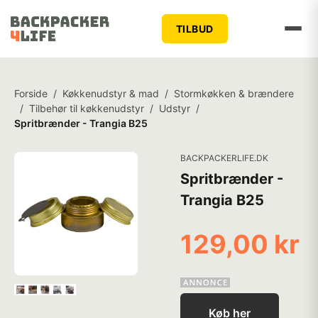
TILBUD
Forside
/
Køkkenudstyr & mad
/
Stormkøkken & brændere
/
Tilbehør til køkkenudstyr
/
Udstyr
/
Spritbrænder - Trangia B25
BACKPACKERLIFE.DK
Spritbrænder -
Trangia B25
129,00 kr
Køb her