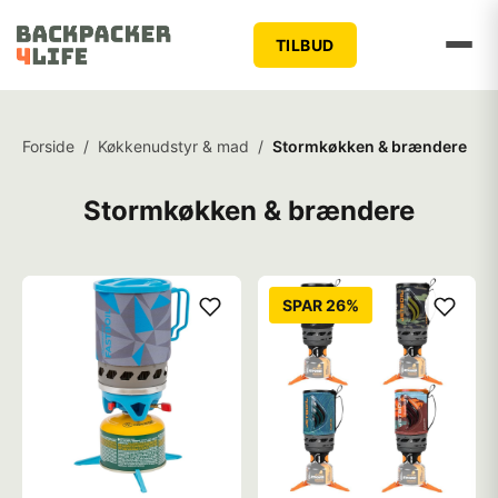
TILBUD
Forside
/
Køkkenudstyr & mad
/
Stormkøkken & brændere
Stormkøkken & brændere
SPAR 26%