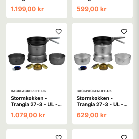
Spritbrænder og HA
Spritbrænder og alu
1.199,00 kr
599,00 kr
- 1-2 personer
- 1-2 personer
BACKPACKERLIFE.DK
BACKPACKERLIFE.DK
Stormkøkken -
Stormkøkken -
Trangia 27-3 - UL -
Trangia 27-3 - UL -
Spritbrænder og HA
Spritbrænder og
1.079,00 kr
629,00 kr
- 1-2 personer
nonstick - 1-2
personer