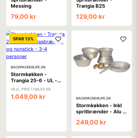
Messing
Trangia B25
79,00 kr
129,00 kr
SPAR 13%
BACKPACKERLIFE.DK
Stormkøkken -
Trangia 25-6 - UL -
Gasbrænder og
VEJL. PRIS 1.199,00 KR
nonstick - 3-4
1.049,00 kr
personer
BACKPACKERLIFE.DK
Stormkøkken - Inkl
spritbrænder - Alu -
2 personer
249,00 kr