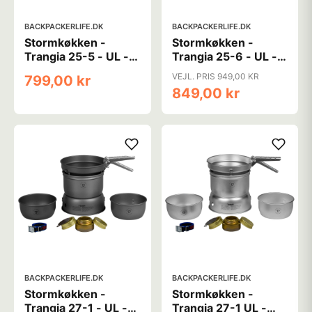
BACKPACKERLIFE.DK
BACKPACKERLIFE.DK
Stormkøkken -
Stormkøkken -
Trangia 25-5 - UL -
Trangia 25-6 - UL -
Spritbrænder og
Spritbrænder og
VEJL. PRIS 949,00 KR
799,00 kr
nonstick - 3-4
nonstick - 3-4
849,00 kr
personer
personer
BACKPACKERLIFE.DK
BACKPACKERLIFE.DK
Stormkøkken -
Stormkøkken -
Trangia 27-1 - UL -
Trangia 27-1 UL -