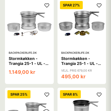
SPAR 27%
BACKPACKERLIFE.DK
BACKPACKERLIFE.DK
Stormkøkken -
Stormkøkken -
Trangia 25-1 - UL -
Trangia 25-1 - UL -
Gasbrænder
Spritbrænder og alu
VEJL. PRIS 679,00 KR
1.149,00 kr
- 3-4 personer
495,00 kr
SPAR 25%
SPAR 8%