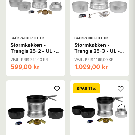
BACKPACKERLIFE.DK
BACKPACKERLIFE.DK
Stormkøkken -
Stormkøkken -
Trangia 25-2 - UL -
Trangia 25-3 - UL -
Spritbrænder og
Gasbrænder og
VEJL. PRIS 799,00 KR
VEJL. PRIS 1.199,00 KR
kedel
nonstick - 3-4
599,00 kr
1.099,00 kr
personer
SPAR 11%