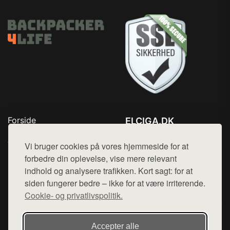
Forside
ELCIGA.DK
Produkter
Tlf. 78768672
Top Rabatter
Vi bruger cookies på vores hjemmeside for at
Mail:
hej@want.dk
Kontakt
forbedre din oplevelse, vise mere relevant
indhold og analysere trafikken. Kort sagt: for at
Cookie- og privatlivspolitik
siden fungerer bedre – ikke for at være irriterende.
Cookie- og privatlivspolitik.
Denne side er en del af want.dk, der udgiver en række
Accepter alle