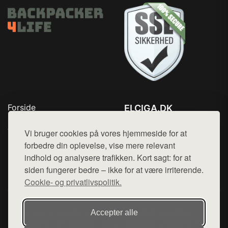
Forside
ELCIGA.DK
Produkter
Tlf. 78768672
Top Rabatter
Vi bruger cookies på vores hjemmeside for at
Mail:
hej@want.dk
Kontakt
forbedre din oplevelse, vise mere relevant
indhold og analysere trafikken. Kort sagt: for at
Cookie- og privatlivspolitik
siden fungerer bedre – ikke for at være irriterende.
Cookie- og privatlivspolitik.
Denne side er en del af want.dk, der udgiver en række
Accepter alle
hjemmesider med præsentation af forskellige produkter fra