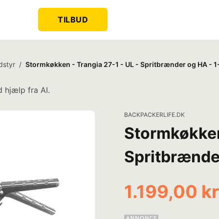
TILBUD
dstyr
/
Stormkøkken - Trangia 27-1 - UL - Spritbrænder og HA - 
 hjælp fra AI.
BACKPACKERLIFE.DK
Stormkøkken 
Spritbrænde
1.199,00 kr