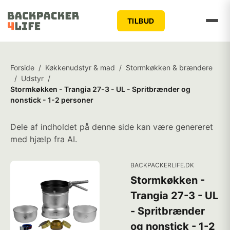
TILBUD
Forside
/
Køkkenudstyr & mad
/
Stormkøkken & brændere
/
Udstyr
/
Stormkøkken - Trangia 27-3 - UL - Spritbrænder og
nonstick - 1-2 personer
Dele af indholdet på denne side kan være genereret
med hjælp fra AI.
BACKPACKERLIFE.DK
Stormkøkken -
Trangia 27-3 - UL
- Spritbrænder
og nonstick - 1-2