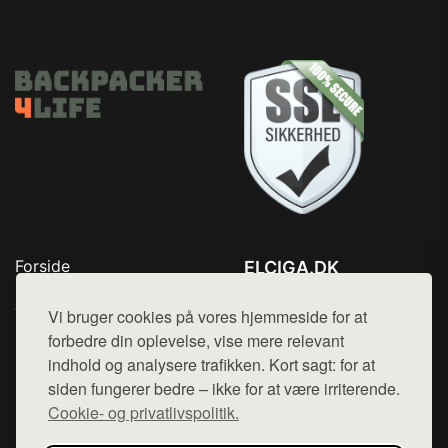
Forside
ELCIGA.DK
Produkter
Tlf. 78768672
Top Rabatter
Vi bruger cookies på vores hjemmeside for at
Mail:
hej@want.dk
Kontakt
forbedre din oplevelse, vise mere relevant
indhold og analysere trafikken. Kort sagt: for at
Cookie- og privatlivspolitik
siden fungerer bedre – ikke for at være irriterende.
Cookie- og privatlivspolitik.