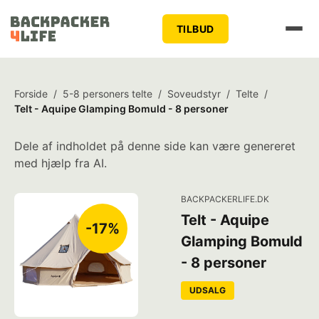
TILBUD
Forside
/
5-8 personers telte
/
Soveudstyr
/
Telte
/
Telt - Aquipe Glamping Bomuld - 8 personer
Dele af indholdet på denne side kan være genereret
med hjælp fra AI.
BACKPACKERLIFE.DK
Telt - Aquipe
-17%
Glamping Bomuld
- 8 personer
UDSALG