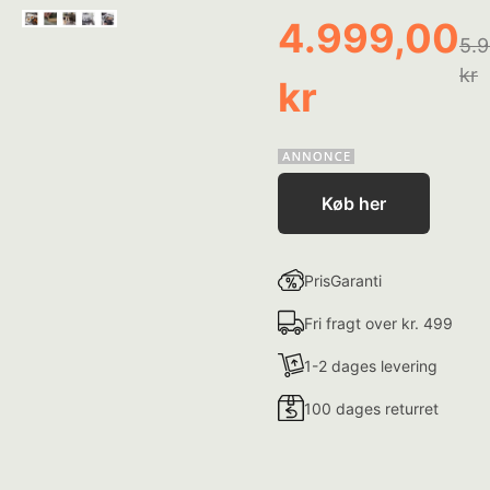
4.999,00
5.
kr
kr
Køb her
PrisGaranti
Fri fragt over kr. 499
1-2 dages levering
100 dages returret