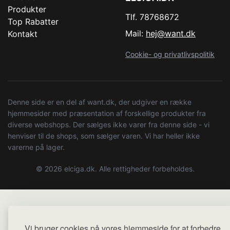
Produkter
Tlf. 78768672
Top Rabatter
Mail:
hej@want.dk
Kontakt
Cookie- og privatlivspolitik
Denne side er en del af want.dk, der udgiver en række
hjemmesider med præsentation af forskellige produkter fra
diverse webshops. Der sælges ikke varer fra denne side - vi
henviser til de shops, som sælger varen. Vi har heller ikke
varerne på lager.
© 2026 elciga.dk. Alle rettigheder forbeholdes.
Vi bruger cookies på vores hjemmeside for at forbedre