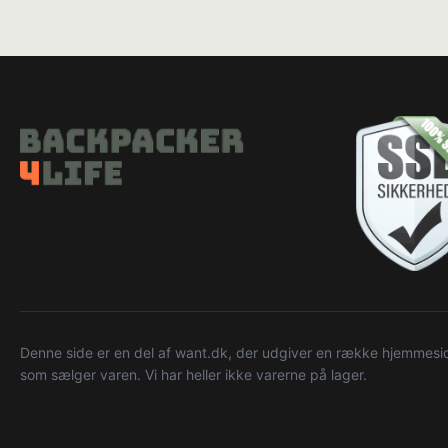
Denne side er en del af want.dk, der udgiver en række hjemmeside
som sælger varen. Vi har heller ikke varerne på lager.