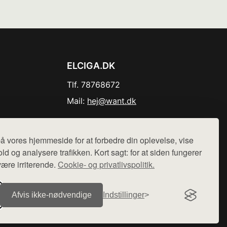
ELCIGA.DK
Tlf. 78768672
Mail:
hej@want.dk
Cookie- og privatlivspolitik
å vores hjemmeside for at forbedre din oplevelse, vise
ld og analysere trafikken. Kort sagt: for at siden fungerer
være irriterende.
Cookie- og privatlivspolitik.
r sælges ikke varer fra denne side - vi henviser til de shops,
Afvis ikke‑nødvendige
Indstillinger