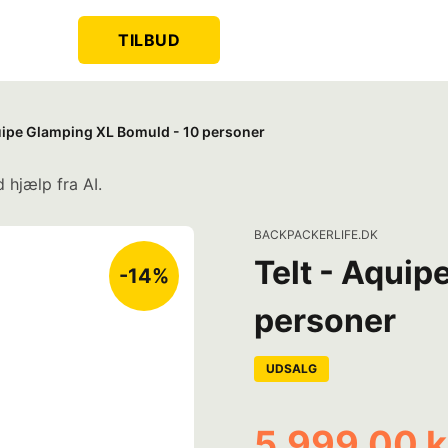
TILBUD
quipe Glamping XL Bomuld - 10 personer
 hjælp fra AI.
BACKPACKERLIFE.DK
Telt - Aquip
-14%
personer
UDSALG
5.999,00 k