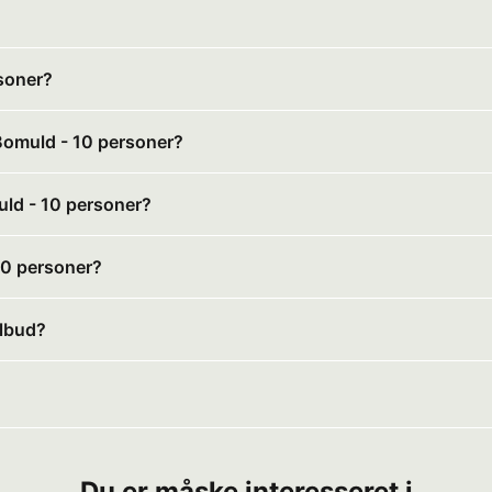
soner?
 Bomuld - 10 personer?
uld - 10 personer?
10 personer?
ilbud?
Du er måske interesseret i