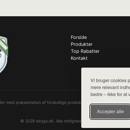
Forside
Produkter
Top Rabatter
Kontakt
Vi bruger cookies p
mere relevant indho
bedre – ikke for at 
r med præsentation af forskellige produkter fra diverse webshops. De
Accepter alle
© 2026 elciga.dk. Alle rettigheder forbeholdes.