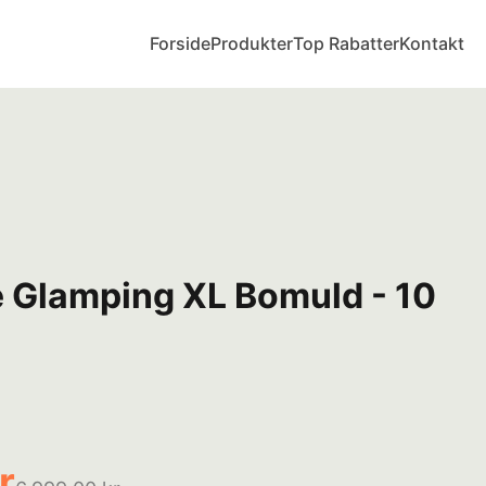
Forside
Produkter
Top Rabatter
Kontakt
e Glamping XL Bomuld - 10
r